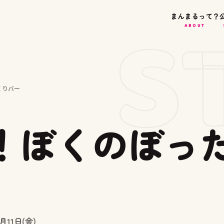
S
まんまるって？
ABOUT
くりバー
！ぼくのぼっ
月11日(金)