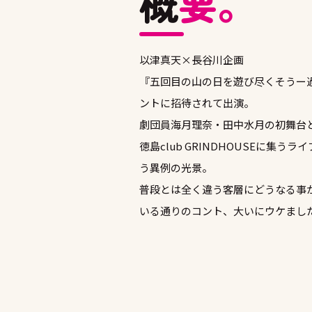
概
要。
以津真天×長谷川企画
『五回目の山の日を遊び尽くそうー
ントに招待されて出演。
劇団員海月理奈・田中水月の初舞台
徳島club GRINDHOUSEに集
う異例の光景。
普段とは全く違う客層にどうなる事
いる通りのコント、大いにウケまし