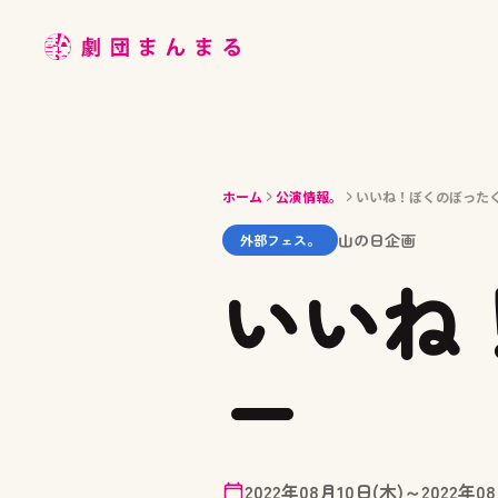
ABOUT
STAGE
JOIN
ホーム
公演情報。
いいね！ぼくのぼった
BLOG
山の日企画
外部フェス。
MEMBER
いいね
ACCESS
ー
2022年08月10日(木)～2022年08