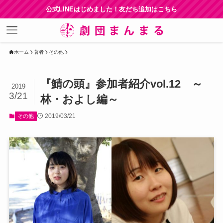
公式LINEはじめました！友だち追加はこちら
ホーム
著者
その他
『鯖の頭』参加者紹介vol.12 ～
2019
3/21
林・およし編～
2019/03/21
その他