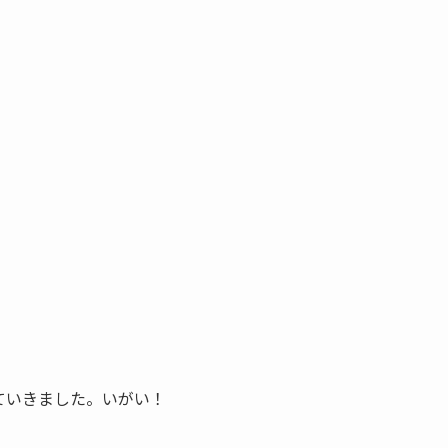
」
。
」
ていきました。いがい！