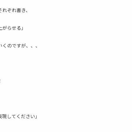
それぞれ書き、
上がらせる」
いくのですが、、、
！
表現してください」