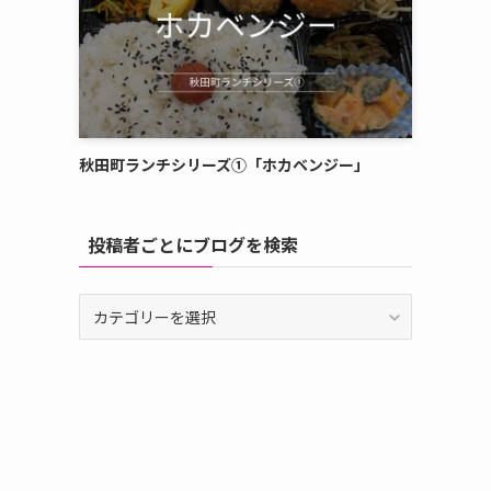
秋田町ランチシリーズ①「ホカベンジー」
投稿者ごとにブログを検索
投
稿
者
ご
と
に
ブ
ロ