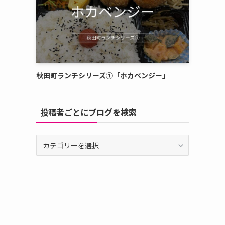
秋田町ランチシリーズ①「ホカベンジー」
投稿者ごとにブログを検索
投
稿
者
ご
と
に
ブ
ロ