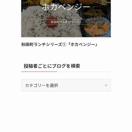
秋田町ランチシリーズ①「ホカベンジー」
投稿者ごとにブログを検索
投
稿
者
ご
と
に
ブ
ロ