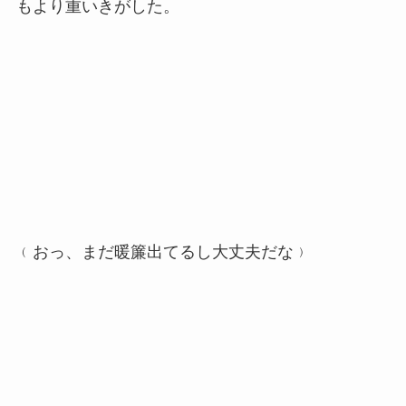
もより重いきがした。
﹙おっ、まだ暖簾出てるし大丈夫だな﹚