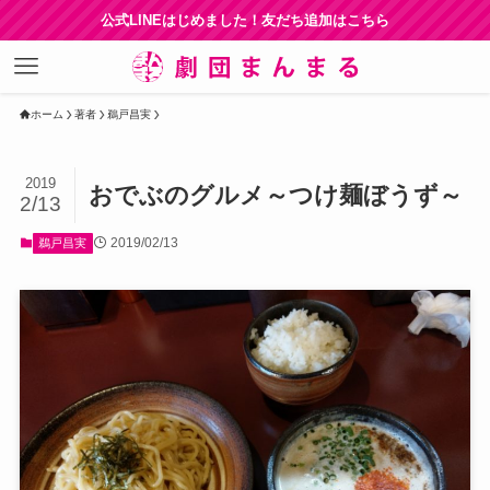
公式LINEはじめました！友だち追加はこちら
ホーム
著者
鵜戸昌実
2019
おでぶのグルメ～つけ麺ぼうず～
2/13
2019/02/13
鵜戸昌実